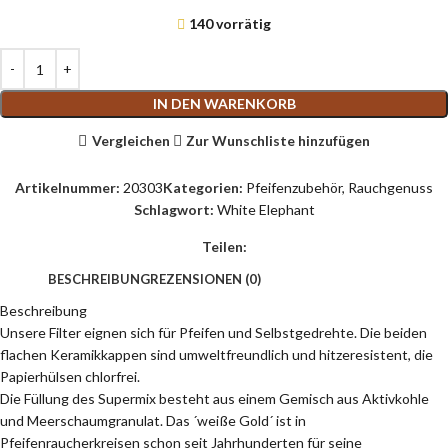
140 vorrätig
IN DEN WARENKORB
Vergleichen
Zur Wunschliste hinzufügen
Artikelnummer:
20303
Kategorien:
Pfeifenzubehör
,
Rauchgenuss
Schlagwort:
White Elephant
Teilen:
BESCHREIBUNG
REZENSIONEN (0)
Beschreibung
Unsere Filter eignen sich für Pfeifen und Selbstgedrehte. Die beiden
flachen Keramikkappen sind umweltfreundlich und hitzeresistent, die
Papierhülsen chlorfrei.
Die Füllung des Supermix besteht aus einem Gemisch aus Aktivkohle
und Meerschaumgranulat. Das ´weiße Gold´ ist in
Pfeifenraucherkreisen schon seit Jahrhunderten für seine