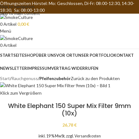
Öffnungszeiten Hörstel: Mo: Geschlossen, Di-Fr: 08:00-12:30, 14:30-
Skip to navigation
18:30, Sa: 08:00-13:00
Skip to main content
0
Artikel
0,00
€
Menü
0
Artikel
STARTSEITE
SHOP
ÜBER UNS
VOR ORT
UNSER PORTFOLIO
KONTAKT
NEWSLETTER
IMPRESSUM
VERTRAG WIDERRUFEN
Start
Rauchgenuss
Pfeifenzubehör
Zurück zu den Produkten
Klick zum Vergrößern
White Elephant 150 Super Mix Filter 9mm
(10x)
26,78
€
inkl. 19 % MwSt.
zzgl.
Versandkosten