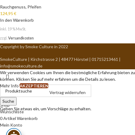
Rauchgenuss
,
Pfeifen
124,95
€
In den Warenkorb
inkl. 19 % MwSt.
zzgl.
Versandkosten
Copyright by Smoke Culture in 2022
SmokeCulture | Kirchstrasse 2 | 48477 Hörstel | 01715213461 |
info@smokeculture.de
Wir verwenden Cookies um Ihnen die bestmögliche Erfahrung bieten zu
können. Klicken Sie auf mehr erfahren um die Details zu lesen.
Mehr Info
AKZEPTIEREN
Vertrag widerrufen
Suche
Shop
Geben Sie etwas ein, um Vorschläge zu erhalten.
Wunschliste
0
Artikel
Warenkorb
Mein Konto