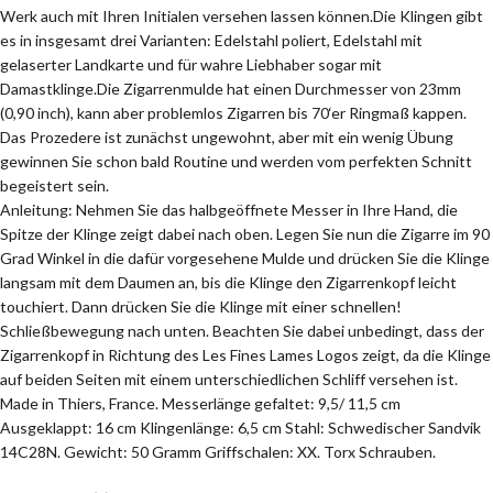
Werk auch mit Ihren Initialen versehen lassen können.Die Klingen gibt
es in insgesamt drei Varianten: Edelstahl poliert, Edelstahl mit
gelaserter Landkarte und für wahre Liebhaber sogar mit
Damastklinge.Die Zigarrenmulde hat einen Durchmesser von 23mm
(0,90 inch), kann aber problemlos Zigarren bis 70‘er Ringmaß kappen.
Das Prozedere ist zunächst ungewohnt, aber mit ein wenig Übung
gewinnen Sie schon bald Routine und werden vom perfekten Schnitt
begeistert sein.
Anleitung: Nehmen Sie das halbgeöffnete Messer in Ihre Hand, die
Spitze der Klinge zeigt dabei nach oben. Legen Sie nun die Zigarre im 90
Grad Winkel in die dafür vorgesehene Mulde und drücken Sie die Klinge
langsam mit dem Daumen an, bis die Klinge den Zigarrenkopf leicht
touchiert. Dann drücken Sie die Klinge mit einer schnellen!
Schließbewegung nach unten. Beachten Sie dabei unbedingt, dass der
Zigarrenkopf in Richtung des Les Fines Lames Logos zeigt, da die Klinge
auf beiden Seiten mit einem unterschiedlichen Schliff versehen ist.
Made in Thiers, France. Messerlänge gefaltet: 9,5/ 11,5 cm
Ausgeklappt: 16 cm Klingenlänge: 6,5 cm Stahl: Schwedischer Sandvik
14C28N. Gewicht: 50 Gramm Griffschalen: XX. Torx Schrauben.