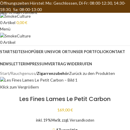
Öffnungszeiten Hörstel: Mo: Geschlossen, Di-Fr: 08:00-12:30, 14:30-
Skip to navigation
18:30, Sa: 08:00-13:00
Skip to main content
0
Artikel
0,00
€
Menü
0
Artikel
STARTSEITE
SHOP
ÜBER UNS
VOR ORT
UNSER PORTFOLIO
KONTAKT
NEWSLETTER
IMPRESSUM
VERTRAG WIDERRUFEN
Start
Rauchgenuss
Zigarrenzubehör
Zurück zu den Produkten
Klick zum Vergrößern
Les Fines Lames Le Petit Carbon
169,00
€
inkl. 19 % MwSt.
zzgl.
Versandkosten
17 vorrätig