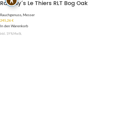
Rattray´s Le Thiers RLT Bog Oak
Rauchgenuss
,
Messer
245,26
€
In den Warenkorb
inkl. 19 % MwSt.
zzgl.
Versandkosten
Copyright by Smoke Culture in 2022
SmokeCulture | Kirchstrasse 2 | 48477 Hörstel | 01715213461 |
info@smokeculture.de
Wir verwenden Cookies um Ihnen die bestmögliche Erfahrung bieten zu
können. Klicken Sie auf mehr erfahren um die Details zu lesen.
Mehr Info
AKZEPTIEREN
Vertrag widerrufen
Suche
Shop
Geben Sie etwas ein, um Vorschläge zu erhalten.
Wunschliste
0
Artikel
Warenkorb