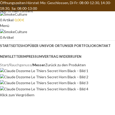
Öffnungszeiten Hörstel: Mo: Geschlossen, Di-Fr: 08:00-12:30, 14:30-
Skip to navigation
18:30, Sa: 08:00-13:00
Skip to main content
0
Artikel
0,00
€
Menü
0
Artikel
STARTSEITE
SHOP
ÜBER UNS
VOR ORT
UNSER PORTFOLIO
KONTAKT
NEWSLETTER
IMPRESSUM
VERTRAG WIDERRUFEN
Start
Rauchgenuss
Messer
Zurück zu den Produkten
Klick zum Vergrößern