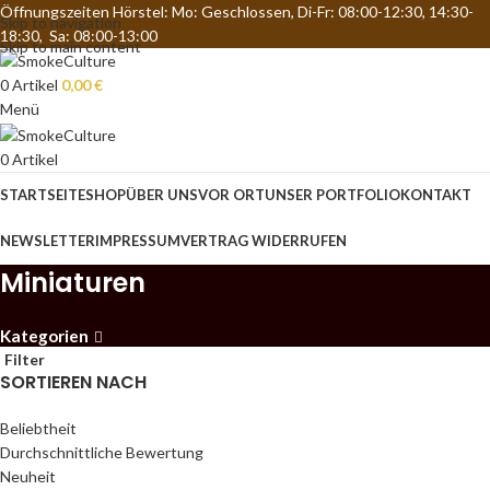
Öffnungszeiten Hörstel: Mo: Geschlossen, Di-Fr: 08:00-12:30, 14:30-
Skip to navigation
18:30, Sa: 08:00-13:00
Skip to main content
0
Artikel
0,00
€
Menü
0
Artikel
STARTSEITE
SHOP
ÜBER UNS
VOR ORT
UNSER PORTFOLIO
KONTAKT
NEWSLETTER
IMPRESSUM
VERTRAG WIDERRUFEN
Miniaturen
Kategorien
Filter
SORTIEREN NACH
Beliebtheit
Durchschnittliche Bewertung
Neuheit