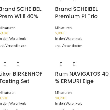
Brand SCHEIBEL
Brand SCHEIBEL
Prem Willi 40%
Premium Pl Trio
Miniaturen
Miniaturen
6,10
€
5,80
€
In den Warenkorb
In den Warenkorb
zzgl.
Versandkosten
zzgl.
Versandkosten
Likör BIRKENHOF
Rum NAVIGATOS 40
Tasting Set
% ERMURI Eige
Miniaturen
Miniaturen
8,50
€
14,90
€
In den Warenkorb
In den Warenkorb