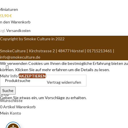
Miniaturen
23,90
€
In den Warenkorb
zzgl.
Versandkosten
Copyright by Smoke Culture in 2022
SmokeCulture | Kirchstrasse 2 | 48477 Hörstel | 01715213461 |
info@smokeculture.de
Wir verwenden Cookies um Ihnen die bestmögliche Erfahrung bieten zu
können. Klicken Sie auf mehr erfahren um die Details zu lesen.
Mehr Info
AKZEPTIEREN
Vertrag widerrufen
Suche
Shop
Geben Sie etwas ein, um Vorschläge zu erhalten.
Wunschliste
0
Artikel
Warenkorb
Mein Konto