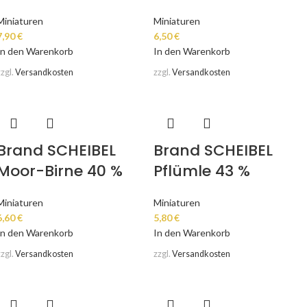
Miniaturen
Miniaturen
7,90
€
6,50
€
In den Warenkorb
In den Warenkorb
zzgl.
Versandkosten
zzgl.
Versandkosten
Brand SCHEIBEL
Brand SCHEIBEL
Moor-Birne 40 %
Pflümle 43 %
Miniaturen
Miniaturen
6,60
€
5,80
€
In den Warenkorb
In den Warenkorb
zzgl.
Versandkosten
zzgl.
Versandkosten