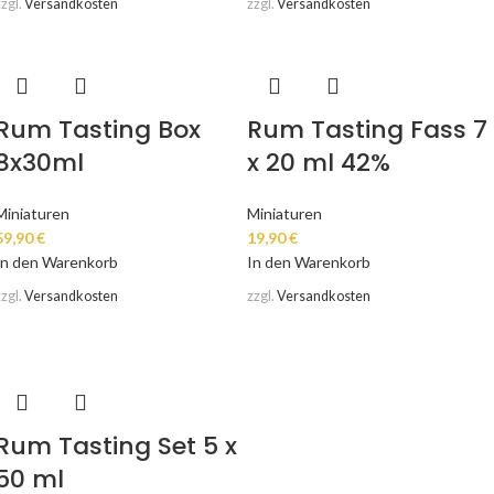
zzgl.
Versandkosten
zzgl.
Versandkosten
Rum Tasting Box
Rum Tasting Fass 7
8x30ml
x 20 ml 42%
Miniaturen
Miniaturen
59,90
€
19,90
€
In den Warenkorb
In den Warenkorb
zzgl.
Versandkosten
zzgl.
Versandkosten
Rum Tasting Set 5 x
50 ml